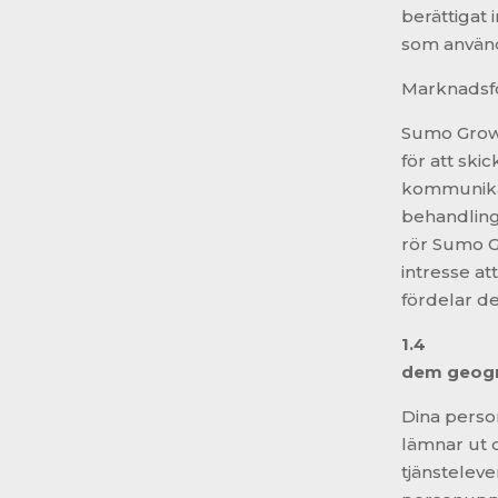
berättigat i
som använd
Marknadsfö
Sumo Growt
för att ski
kommunikat
behandling
rör Sumo Gr
intresse at
fördelar d
1.4
dem geogr
Dina perso
lämnar ut d
tjänstelev