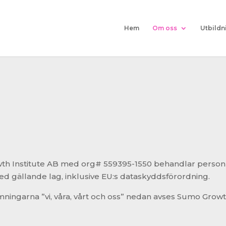
Hem
Om oss
Utbildn
th Institute AB med org#
559395-1550
behandlar personu
ed gällande lag, inklusive EU:s dataskyddsförordning.
ingarna ”vi, våra, vårt och oss” nedan avses Sumo Growth