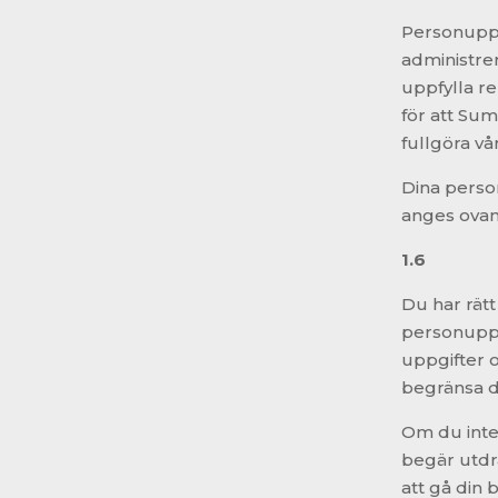
Personuppg
administrera
uppfylla r
för att Su
fullgöra vå
Dina perso
anges ovan 
1.6
Du har rätt
personuppgi
uppgifter o
begränsa d
Om du inte 
begär utdra
att gå din 