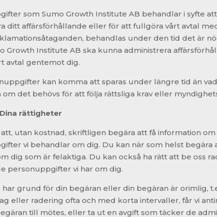
ifter som Sumo Growth Institute AB behandlar i syfte at
 ditt affärsförhållande eller för att fullgöra vårt avtal med 
eklamationsåtaganden, behandlas under den tid det är n
mo Growth Institute AB ska kunna administrera affärsförhå
rt avtal gentemot dig.
nuppgifter kan komma att sparas under längre tid än va
om det behövs för att följa rättsliga krav eller myndighet
Dina rättigheter
 att, utan kostnad, skriftligen begära att få information om 
fter vi behandlar om dig. Du kan när som helst begära att
m dig som är felaktiga. Du kan också ha rätt att be oss ra
e personuppgifter vi har om dig.
har grund för din begäran eller din begäran är orimlig, t
g eller radering ofta och med korta intervaller, får vi an
begäran till mötes, eller ta ut en avgift som täcker de admi