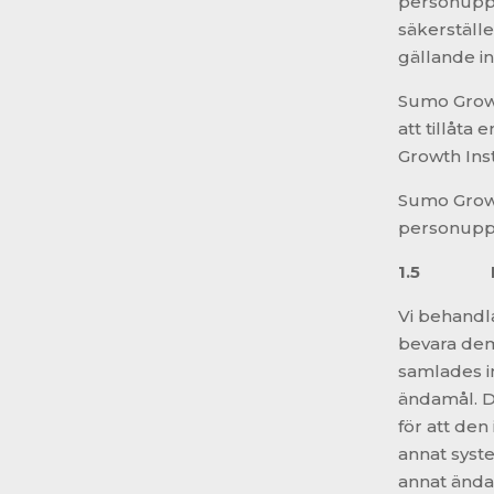
personuppg
säkerställe
gällande in
Sumo Growt
att tillåta 
Growth Inst
Sumo Growt
personuppg
1.5
Vi behandl
bevara dem
samlades in
ändamål. De
för att den
annat syste
annat ända