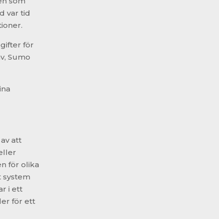
den som
d var tid
tioner.
ifter för
 av, Sumo
ina
av att
eller
n för olika
t system
r i ett
er för ett