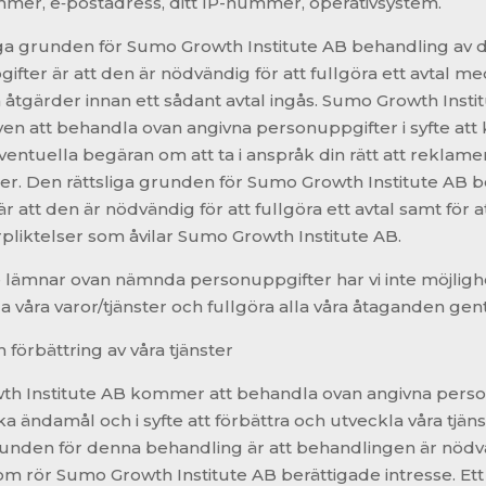
mer, e‑postadress, ditt IP-nummer, operativsystem.
iga grunden för Sumo Growth Institute AB behandling av d
fter är att den är nödvändig för att fullgöra ett avtal me
ta åtgärder innan ett sådant avtal ingås. Sumo Growth Insti
n att behandla ovan angivna personuppgifter i syfte att
ventuella begäran om att ta i anspråk din rätt att reklame
ter. Den rättsliga grunden för Sumo Growth Institute AB b
r att den är nödvändig för att fullgöra ett avtal samt för a
örpliktelser som åvilar Sumo Growth Institute AB.
 lämnar ovan nämnda personuppgifter har vi inte möjlighe
la våra varor/tjänster och fullgöra alla våra åtaganden ge
h förbättring av våra tjänster
h Institute AB kommer att behandla ovan angivna pers
iska ändamål och i syfte att förbättra och utveckla våra tjän
grunden för denna behandling är att behandlingen är nödv
m rör Sumo Growth Institute AB berättigade intresse. Ett