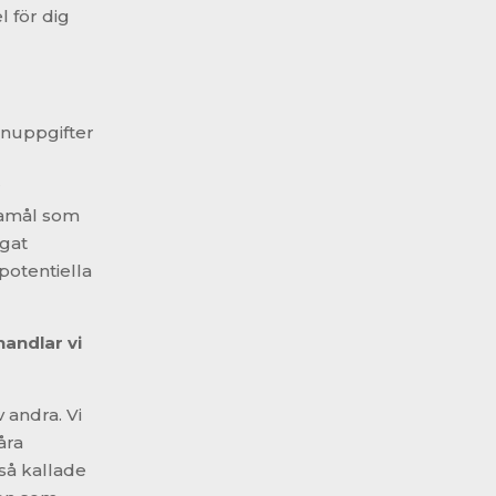
l för dig
onuppgifter
r
damål som
igat
potentiella
handlar vi
 andra. Vi
åra
så kallade