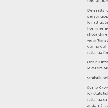
telefonnum
Den rättsl
personuppgi
för att vid
kommer äve
sköta din e
varor/tjäns
denna del ä
rättsliga f
Om du inte
leverera al
Statistik oc
Sumo Growt
för statist
rättsliga 
ändamål so