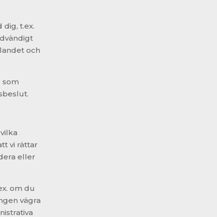
t
dig, t.ex.
ödvändigt
llandet och
d som
sbeslut.
vilka
 vi rättar
dera eller
.ex. om du
tingen vägra
nistrativa