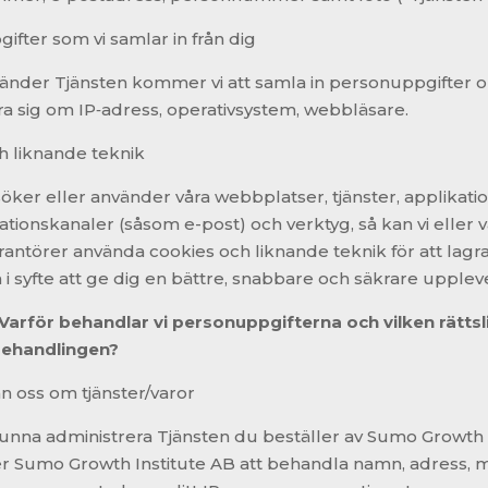
fter som vi samlar in från dig
änder Tjänsten kommer vi att samla in personuppgifter o
öra sig om IP‑adress, operativsystem, webbläsare.
h liknande teknik
ker eller använder våra webbplatser, tjänster, applikatio
ionskanaler (såsom e-post) och verktyg, så kan vi eller v
rantörer använda cookies och liknande teknik för att lagr
 i syfte att ge dig en bättre, snabbare och säkrare upplev
Varför behandlar vi personuppgifterna och vilken rätts
 behandlingen?
n oss om tjänster/varor
 kunna administrera Tjänsten du beställer av Sumo Growth 
Sumo Growth Institute AB att behandla namn, adress, m