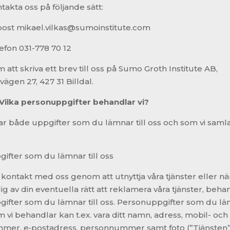
akta oss på följande sätt:
st mikael.vilkas@sumoinstitute.com
fon 031-778 70 12
t skriva ett brev till oss på
Sumo Groth Institute AB
,
ägen 27, 427 31 Billdal.
Vilka personuppgifter behandlar vi?
r både uppgifter som du lämnar till oss och som vi samlar
ifter som du lämnar till oss
kontakt med oss genom att utnyttja våra tjänster eller nä
g av din eventuella rätt att reklamera våra tjänster, behan
ifter som du lämnar till oss. Personuppgifter som du läm
 vi behandlar kan t.ex. vara ditt namn, adress, mobil- och
mer, e‑postadress, personnummer samt foto (”Tjänsten”