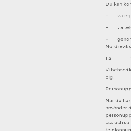
Du kan kont
– via e-po
– via tele
– genom at
Nordreviksv
1.2
Vi behandla
dig.
Personuppg
När du har 
använder di
personuppg
oss och som
telefonnum