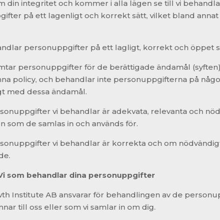
m din integritet och kommer i alla lägen se till vi behandla
fter på ett lagenligt och korrekt sätt, vilket bland anna
dlar personuppgifter på ett lagligt, korrekt och öppet s
tar personuppgifter för de berättigade ändamål (syften
nna policy, och behandlar inte personuppgifterna på någo
igt med dessa ändamål.
nuppgifter vi behandlar är adekvata, relevanta och nö
en som de samlas in och används för.
nuppgifter vi behandlar är korrekta och om nödvändig
de.
Vi som behandlar dina personuppgifter
h Institute AB ansvarar för behandlingen av de personu
ar till oss eller som vi samlar in om dig.