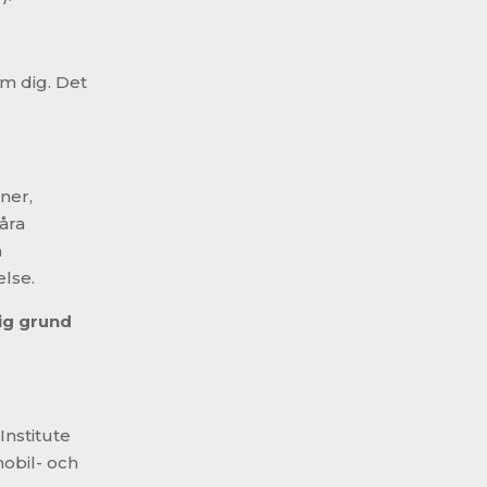
m dig. Det
ner,
åra
a
else.
lig grund
Institute
obil- och