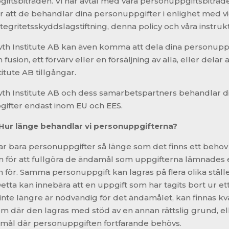
iftsbiträden. Vi har avtal med våra personuppgiftsbiträ
r att de behandlar dina personuppgifter i enlighet med vi
tegritetsskyddslagstiftning, denna policy och våra instruk
h Institute AB kan även komma att dela dina personuppg
en fusion, ett förvärv eller en försäljning av alla, eller delar
itute AB tillgångar.
h Institute AB och dess samarbetspartners behandlar d
ifter endast inom EU och EES.
Hur länge behandlar vi personuppgifterna?
ar bara personuppgifter så länge som det finns ett behov 
 för att fullgöra de ändamål som uppgifterna lämnades 
 för. Samma personuppgift kan lagras på flera olika ställe
tta kan innebära att en uppgift som har tagits bort ur et
 inte längre är nödvändig för det ändamålet, kan finnas kva
m där den lagras med stöd av en annan rättslig grund, ell
mål där personuppgiften fortfarande behövs.