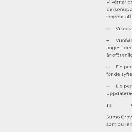
Vi värnar o
personuppgi
innebär att
– Vi behan
– Vi inhäm
anges i de
är oförenl
– De perso
för de syft
– De perso
uppdatera
1.1
Sumo Growt
som du lämn