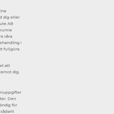
ina
d dig eller
tute AB
 kunna
ra våra
ehandling i
tt fullgöra
t att
ntemot dig.
onuppgifter
ster. Den
ändig för
 sådant