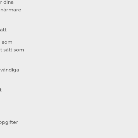
r dina
t närmare
ätt.
) som
t sätt som
dvändiga
t
ppgifter