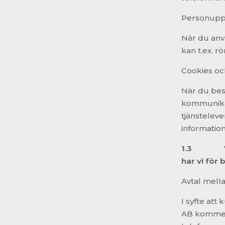
Personuppgi
När du anv
kan t.ex. r
Cookies oc
När du besö
kommunikat
tjänsteleve
information
1.3
har vi för
Avtal mella
I syfte att
AB kommer 