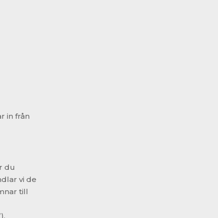
 in från
r du
dlar vi de
nar till
).