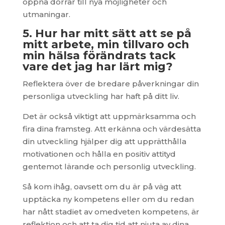
öppna dörrar till nya möjligheter och
utmaningar.
5. Hur har mitt sätt att se på
mitt arbete, min tillvaro och
min hälsa förändrats tack
vare det jag har lärt mig?
Reflektera över de bredare påverkningar din
personliga utveckling har haft på ditt liv.
Det är också viktigt att uppmärksamma och
fira dina framsteg. Att erkänna och värdesätta
din utveckling hjälper dig att upprätthålla
motivationen och hålla en positiv attityd
gentemot lärande och personlig utveckling.
Så kom ihåg, oavsett om du är på väg att
upptäcka ny kompetens eller om du redan
har nått stadiet av omedveten kompetens, är
reflektion och att ta dig tid att njuta av dina