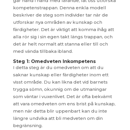
går hand i hand med lärande, låt oss utforska
kompetenstrappan. Denna enkla modell
beskriver de steg som individer tar när de
utforskar nya områden av kunskap och
färdigheter. Det är viktigt att komma ihåg att
alla rör sig i sin egen takt längs trappan, och
det är helt normalt att stanna eller till och
med vända tillbaka ibland.
Steg 1: Omedveten Inkompetens
I detta steg är du omedveten om att du
saknar kunskap eller färdigheter inom ett
visst område. Du kan likna det vid barnets
trygga sömn, okunnig om de utmaningar
som väntar i vuxenlivet. Det är ofta bekvämt
att vara omedveten om ens brist på kunskap,
men när detta blir uppenbart kan du inte
längre undvika att bli medveten om din
begränsning.