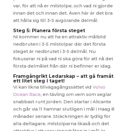
var, för att nå er milstolpe, och vad ni gjorde
innan det och innan det. Även här är det bra
att hålla sig till 3-5 avgörande delmål.
Steg 5: Planera första steget
Ni kommer nu att ha en attraktiv målbild
nedbruten i 3-5 milstolpar där det första
steget är nedbrutet i 3-5 delmål. Nu
fokuserar ni på vad ni ska göra för att nå det
första delmålet från där ni befinner er idag.
Framgångrikt Ledarskap – att gå framåt
ett litet steg i taget!
Vi kan likna tillvägagångssättet vid
Volvo
Ocean Race
, en tävling om vem som seglar
snabbast runt jorden. Den startar i Alicante
och går via 11 hamnar slutligen i mål i Haag 8
månader senare. Sträckningen är tydlig för
alla deltagare, milstolparna likaså och det
attraktiva i att vara vinnarbåten in i mål är