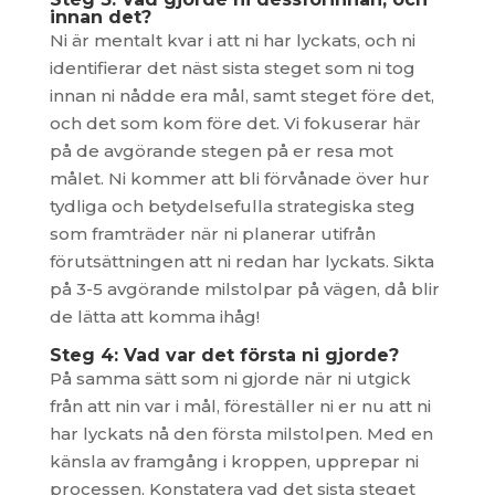
innan det?
Ni är mentalt kvar i att ni har lyckats, och ni
identifierar det näst sista steget som ni tog
innan ni nådde era mål, samt steget före det,
och det som kom före det. Vi fokuserar här
på de avgörande stegen på er resa mot
målet. Ni kommer att bli förvånade över hur
tydliga och betydelsefulla strategiska steg
som framträder när ni planerar utifrån
förutsättningen att ni redan har lyckats. Sikta
på 3-5 avgörande milstolpar på vägen, då blir
de lätta att komma ihåg!
Steg 4: Vad var det första ni gjorde?
På samma sätt som ni gjorde när ni utgick
från att nin var i mål, föreställer ni er nu att ni
har lyckats nå den första milstolpen. Med en
känsla av framgång i kroppen, upprepar ni
processen. Konstatera vad det sista steget